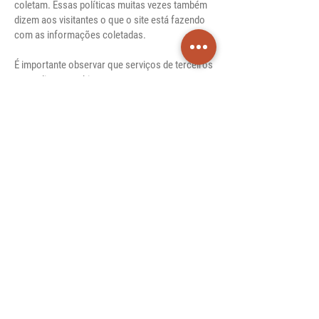
coletam. Essas políticas muitas vezes também
dizem aos visitantes o que o site está fazendo
com as informações coletadas.
É importante observar que serviços de terceiros
que aplicam cookies ou usam outras
tecnologias de rastreamento através dos
serviços do Wix podem ter suas próprias
políticas de coleta e armazenamento de
informações. Como esses são serviços
externos, essas práticas não são cobertas pela
Política de Privacidade do Wix.
Para saber mais a respeito, confira o
nosso
artigo
.